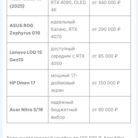
RTX 4090, OLED
от 440 000 ₽
(2025)
4K
идеальный
ASUS ROG
баланс, RTX
от 290 000 ₽
Zephyrus G16
4070
доступный
Lenovo LOQ 15
середняк с RTX
от 85 000 ₽
Gen10
4050
мощный 17-
HP Omen 17
дюймовый
от 150 000 ₽
экран
надёжный
Acer Nitro 5/16
бюджетный
от 90 000 ₽
выбор
Если ищете игровой ноутбук до 100 000 ₽, Acer Nitro